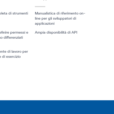
leta di strumenti
Manualistica di riferimento on-
line per gli sviluppatori di
applicazioni
definire permessi e
Ampia disponibilità di API
so differenziati
nte di lavoro per
 e di esercizio