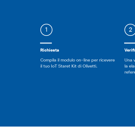
1
2
Richiesta
Verif
Compila il modulo on-line per ricevere
Una v
il tuo IoT Staret Kit di Olivetti.
la el
refer