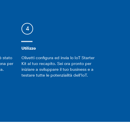
4
Utilizzo
è stato
Olivetti configura ed invia lo IoT Starter
sona per
Kit al tuo recapito. Sei ora pronto per
ta.
iniziare a sviluppare il tuo business e a
testare tutte le potenzialità dell’IoT.