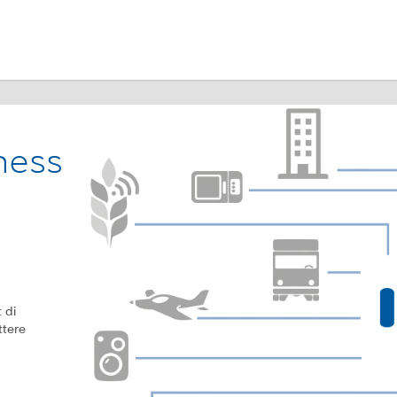
ness
t di
ttere